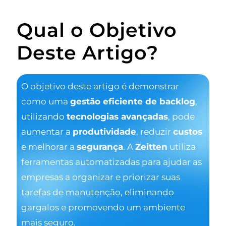
Qual o Objetivo
Deste Artigo?
O objetivo deste artigo é demonstrar
como uma
gestão eficiente de backlog
,
utilizando
tecnologias avançadas
, pode
aumentar a
produtividade
, reduzir
custos
e melhorar a
segurança
. A
Zeitten
utiliza
ferramentas automatizadas para ajudar as
empresas a organizar e priorizar suas
tarefas de manutenção, eliminando
gargalos e promovendo um ambiente
mais seguro.