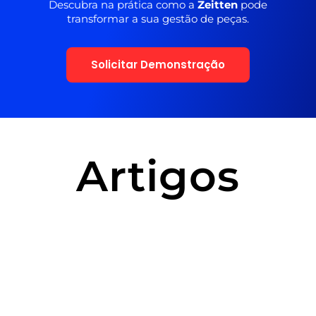
Descubra na prática como a
Zeitten
pode
transformar a sua gestão de peças.
Solicitar Demonstração
Artigos
04/08/2026
27/07/2026
21/07/2026
29/06/2026
PDF ainda
Comprar
Você tem
A peça
é
peça
certeza de
paralela